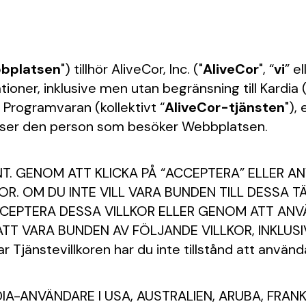
bplatsen
") tillhör AliveCor, Inc. ("
AliveCor
", “
vi
” el
er, inklusive men utan begränsning till Kardia (k
 Programvaran (kollektivt “
AliveCor-tjänsten
"),
vser den person som besöker Webbplatsen.
. GENOM ATT KLICKA PÅ “ACCEPTERA” ELLER 
OR. OM DU INTE VILL VARA BUNDEN TILL DESSA T
EPTERA DESSA VILLKOR ELLER GENOM ATT ANV
ATT VARA BUNDEN AV FÖLJANDE VILLKOR, INKLUS
 Tjänstevillkoren har du inte tillstånd att använ
A-ANVÄNDARE I USA, AUSTRALIEN, ARUBA, FRANKR