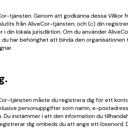
Cor-tjänsten. Genom att godkänna dessa Villkor fr
eslutits från AliveCor-tjänsten; och (c) din regist
er i din lokala jurisdiktion. Om du använder AliveCo
 du har behörighet att binda den organisationen til
gnar.
g.
veCor-tjänsten måste du registrera dig för ett kont
inklusive personuppgifter som namn, e-postadress
on. Du instämmer i att den information du tillhanda
u registrerar dig ombeds du att ange ett lösenord.