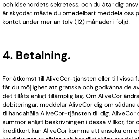
och lösenordets sekretess, och du åtar dig ansvar
är skyddat måste du omedelbart meddela oss på 
kontot under mer än tolv (12) månader i följd.
4. Betalning.
För åtkomst till AliveCor-tjänsten eller till viss
får du möjlighet att granska och godkänna de av
det tillåts enligt tillämplig lag. Om AliveCor ändr
debiteringar, meddelar AliveCor dig om sådana ä
tillhandahålla AliveCor-tjänsten till dig. AliveCo
summor enligt beskrivningen i dessa Villkor, fö
kreditkort kan AliveCor komma att ansöka om en f