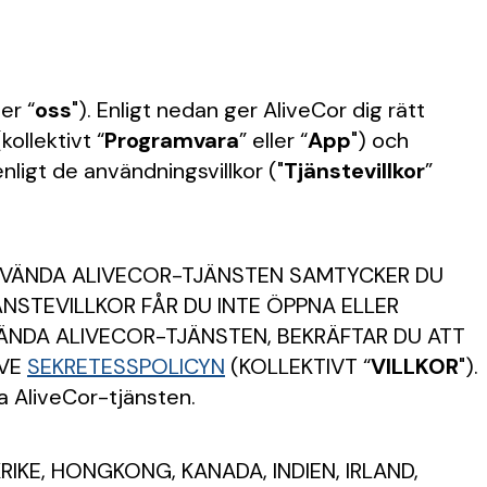
ler “
oss
"). Enligt nedan ger AliveCor dig rätt
ollektivt “
Programvara
” eller “
App
") och
 enligt de användningsvillkor ("
Tjänstevillkor
”
ANVÄNDA ALIVECOR-TJÄNSTEN SAMTYCKER DU
ÄNSTEVILLKOR FÅR DU INTE ÖPPNA ELLER
ÄNDA ALIVECOR-TJÄNSTEN, BEKRÄFTAR DU ATT
IVE
SEKRETESSPOLICYN
(KOLLEKTIVT “
VILLKOR
").
da AliveCor-tjänsten.
IKE, HONGKONG, KANADA, INDIEN, IRLAND,