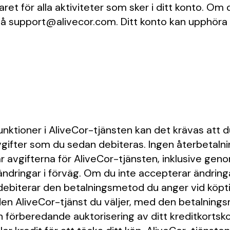
et för alla aktiviteter som sker i ditt konto. Om d
support@alivecor.com. Ditt konto kan upphöra aut
a funktioner i AliveCor-tjänsten kan det krävas att 
gifter som du sedan debiteras. Ingen återbetalnin
ar avgifterna för AliveCor-tjänsten, inklusive genom 
ndringar i förväg. Om du inte accepterar ändringa
r debiterar den betalningsmetod du anger vid köptil
r den AliveCor-tjänst du väljer, med den betalni
örberedande auktorisering av ditt kreditkortskont