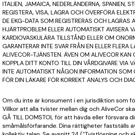
ITALIEN, JAMAICA, NEDERLÄNDERNA, SPANIEN, 
REGISTERA, VISA, LAGRA OCH ÖVERFÖRA ELEK
DE EKG-DATA SOM REGISTRERAS OCH LAGRAS A
HJÄRTPROBLEM ELLER AUTOMATISKT AVISERA VÅ
KARDIOVASKULÄRA TILLSTÅND ELLER OM ONORM
GARANTERAR INTE SVAR FRÅN EN ELLER FLERA
ALIVECOR-TJÄNSTEN. ÄVEN OM ALIVECOR KAN 
KOPPLA DITT KONTO TILL DIN VÅRDGIVARE VIA
INTE AUTOMATISKT NÅGON INFORMATION SOM GE
FÖR DIN LÄKARE FÖR KORREKT ANALYS OCH DIA
Om du inte är konsument i en jurisdiktion som fö
Villkor att alla tvister mellan dig och Alive
GÅ TILL DOMSTOL för att hävda eller försvara di
småmålsförfarande. Dina rättigheter fastställs 
kollektiv talan. Se avsnitt 24 (“Tvistlösning och