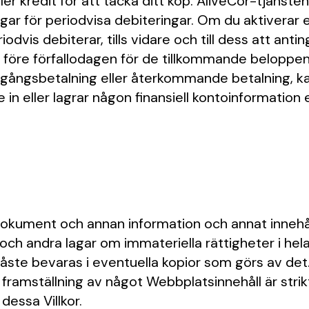
eller kredit för att täcka ditt köp. AliveCor-tjänste
ar för periodvisa debiteringar. Om du aktiverar 
odvis debiterar, tills vidare och till dess att an
er före förfallodagen för de tillkommande beloppe
ngångsbetalning eller återkommande betalning, k
e in eller lagrar någon finansiell kontoinformation 
okument och annan information och annat innehåll 
ch andra lagar om immateriella rättigheter i hela
ste bevaras i eventuella kopior som görs av det. 
lig framställning av något Webbplatsinnehåll är str
 dessa Villkor.