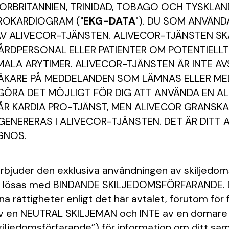
STORBRITANNIEN, TRINIDAD, TOBAGO OCH TYSKLA
TROKARDIOGRAM ("
EKG-DATA
"). DU SOM ANVÄND
V ALIVECOR-TJÄNSTEN. ALIVECOR-TJÄNSTEN SK
RDPERSONAL ELLER PATIENTER OM POTENTIELLT
ALA ARYTIMER. ALIVECOR-TJÄNSTEN ÄR INTE AV
 LÄKARE PÅ MEDDELANDEN SOM LÄMNAS ELLER M
GÖRA DET MÖJLIGT FÖR DIG ATT ANVÄNDA EN A
 VÅR KARDIA PRO-TJÄNST, MEN ALIVECOR GRANSK
NERERAS I ALIVECOR-TJÄNSTEN. DET ÄR DITT A
GNOS.
rbjuder den exklusiva användningen av skiljedomsf
Cor ska lösas med BINDANDE SKILJEDOMSFÖRFARAND
na rättigheter enligt det här avtalet, förutom fö
av en NEUTRAL SKILJEMAN och INTE av en domare el
 skiljedomsförfarande”) för information om ditt sam