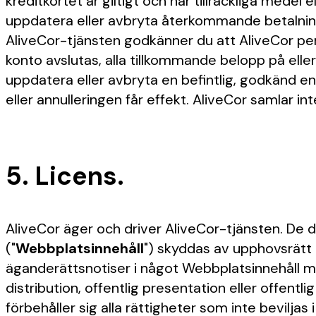
kreditkortet är giltigt och har tillräckliga medel 
uppdatera eller avbryta återkommande betalning
AliveCor-tjänsten godkänner du att AliveCor peri
konto avslutas, alla tillkommande belopp på ell
uppdatera eller avbryta en befintlig, godkänd e
eller annulleringen får effekt. AliveCor samlar int
5. Licens.
AliveCor äger och driver AliveCor-tjänsten. De d
("
Webbplatsinnehåll
") skyddas av upphovsrätt o
äganderättsnotiser i något Webbplatsinnehåll må
distribution, offentlig presentation eller offent
förbehåller sig alla rättigheter som inte beviljas i