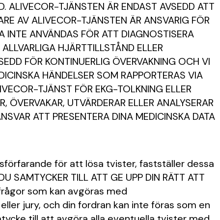
ND. ALIVECOR-TJÄNSTEN ÄR ENDAST AVSEDD ATT
ARE AV ALIVECOR-TJÄNSTEN ÄR ANSVARIG FÖR
A INTE ANVÄNDAS FÖR ATT DIAGNOSTISERA
 ALLVARLIGA HJÄRTTILLSTÅND ELLER
SEDD FÖR KONTINUERLIG ÖVERVAKNING OCH VI
EDICINSKA HÄNDELSER SOM RAPPORTERAS VIA
LIVECOR-TJÄNST FÖR EKG-TOLKNING ELLER
AR, ÖVERVAKAR, UTVÄRDERAR ELLER ANALYSERAR
NSVAR ATT PRESENTERA DINA MEDICINSKA DATA
örfarande för att lösa tvister, fastställer dessa
E. DU SAMTYCKER TILL ATT GE UPP DIN RÄTT ATT
r frågor som kan avgöras med
ler jury, och din fordran kan inte föras som en
tycke till att avgöra alla eventuella tvister med