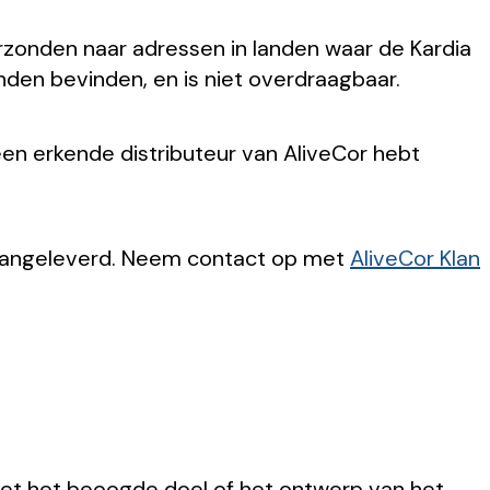
rzonden naar adressen in landen waar de Kardia
nden bevinden, en is niet overdraagbaar.
een erkende distributeur van AliveCor hebt
 aangeleverd. Neem contact op met
AliveCor Klan
s met het beoogde doel of het ontwerp van het